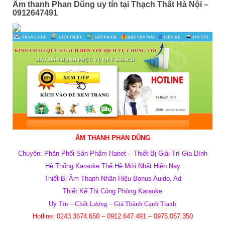
Âm thanh Phan Dũng uy tín tại Thạch Thất Hà Nội –
0912647491
ÂM THANH PHAN DŨNG
Chuyên: Phân Phối Sản Phẩm Hanet – Thiết Bị Giải Trí Gia Đình
Hệ Thống Karaoke Thế Hệ Mới Nhất Hiện Nay
Thiết Bị Âm Thanh Nhãn Hiệu Bonus Auido, Ad
Thiết Kế Thi Công Phòng Karaoke
Uy T
ín – Ch
ất L
ư
ợng – Giá
Th
ành C
ạnh Tranh
Hotline: 0243.3674.650 – 0912.647.491 – 0975.057.350