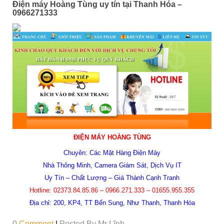
Điện máy Hoàng Tùng uy tín tại Thanh Hóa –
0966271333
ĐIỆN MÁY HOÀNG TÙNG
Chuyên: Các Mặt Hàng Điện Máy
Nhà Thông Minh, Camera Giám Sát,
Dịch Vụ IT
Uy Tín – Chất Lượng – Giá Thành Cạnh Tranh
Hotline:
02373.84.85.86 – 0966.271.333 – 01655.955.355
Địa chỉ: 200, KP4, TT Bến Sung, Như Thanh, Thanh Hóa
0
Comment
|
Posted By
Mr Lĩnh