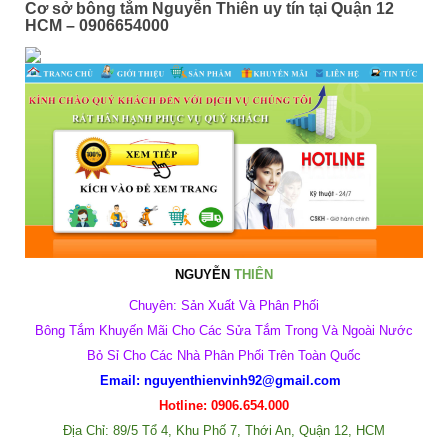
Cơ sở bông tắm Nguyễn Thiên uy tín tại Quận 12
HCM – 0906654000
NGUYỄN
THIÊN
Chuyên: S
ản Xuất Và Phân Phối
Bông Tắm Khuyến Mãi Cho Các Sửa Tắm Trong Và Ngoài Nước
Bỏ Sỉ Cho Các Nhà Phân Phối Trên Toàn Quốc
Email: nguyenthienvinh92@gmail.com
Hotline: 0906.654.000
Địa Chỉ: 89/5 Tổ 4, Khu Phố 7, Thới An, Quận 12, HCM