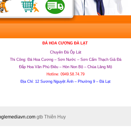
ĐÁ HOA CƯƠNG ĐÀ LẠT
Chuyên
Đá Ốp Lát
Thi Công: Đ
á Hoa Cương – Sơn Nước – Sơn Cẩm Thạch Giả Đá
Đắp Hoa Văn Phù Điêu –
Hòn Non Bộ – Chùa Lăng Mộ
Hotline:
0949.58.74.79
Địa Chỉ:
12 Sương Nguyệt Ánh – Phường 9 – Đà Lạt
ooglemediavn.com
gtb
Thiên Huy