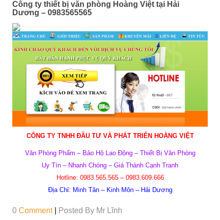
Công ty thiết bị văn phòng Hoàng Việt tại Hải
Dương – 0983565565
CÔNG TY TNHH ĐẦU TƯ VÀ PHÁT TRIỂN HOÀNG VIỆT
Văn Phòng Phẩm – Bảo Hộ Lao Động – Thiết Bị Văn Phòng
Uy T
ín – Nhanh Ch
óng – Giá
Th
ành C
ạnh Tranh
Hotline:
0983.565.565 – 0983.609.666
Địa Chỉ:
Minh Tân – Kinh Môn – Hải Dương
0
Comment
|
Posted By
Mr Lĩnh