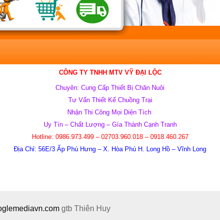
CÔNG TY TNHH MTV VỸ ĐẠI LỘC
Chuyên: Cung Cấp Thiết Bị Chăn Nuôi
Tư Vấn Thiết Kế Chuồng Trại
Nhận Thi Công Mọi Diện Tích
Uy Tín – Chất Lượng – Gía Thành Cạnh Tranh
Hotline: 0986.973.499 – 02703.960.018 –
0918.460.267
Địa Chỉ: 56E/3 Ấp Phú Hưng – X. Hòa Phú H. Long Hồ – Vĩnh Long
ooglemediavn.com
gtb
Thiên Huy