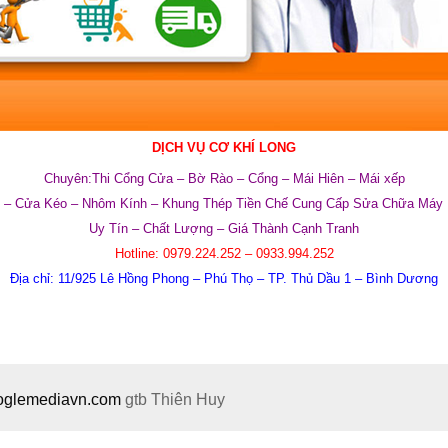
DỊCH VỤ CƠ KHÍ LONG
Chuyên:Thi Cổng Cửa – Bờ Rào – Cổng – Mái Hiên – Mái xếp
 – Cửa Kéo – Nhôm Kính – Khung Thép Tiền Chế Cung Cấp Sửa Chữa Máy 
Uy Tín – Chất Lượng – Giá Thành Cạnh Tranh
Hotline:
0979.224.252 – 0933.994.252
Địa chỉ:
11/925 Lê Hồng Phong – Phú Thọ – TP. Thủ Dầu 1 – Bình Dương
ooglemediavn.com
gtb
Thiên Huy