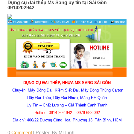
Dụng cụ đai thép Ms Sang uy tín tại Sài Gòn –
0914202942
DỤNG CỤ ĐAI THÉP, NHỰA MS SANG SÀI GÒN
Chuyên: Máy Đóng Đai, Kiềm Siết Đai, Máy Đóng Thùng Carton
Dây Đai Thép, Dây Đai Nhựa, Màng PE Quấn
Uy Tín – Chất Lượng – Giá Thành Cạnh Tranh
Hotline:
0914.202.942 – 0979.683.092
Địa chỉ:
406/22 Đường Cộng Hòa, Phường 13, Tân Bình, HCM
0
Comment
|
Posted By
Mr Lĩnh