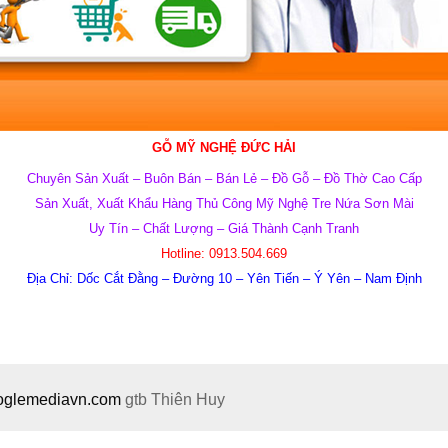
GỖ MỸ NGHỆ ĐỨC HẢI
Chuyên Sản Xuất – Buôn Bán – Bán Lẻ – Đồ Gỗ – Đồ Thờ Cao Cấp
Sản Xuất, Xuất Khẩu Hàng Thủ Công Mỹ Nghệ Tre Nứa Sơn Mài
Uy T
ín – Ch
ất L
ư
ợng – Giá
Th
ành C
ạnh Tranh
Hotline:
0913.504.669
Địa Chỉ:
Dốc Cắt Đằng – Đường 10 – Yên Tiến – Ý Yên – Nam Định
ooglemediavn.com
gtb
Thiên Huy