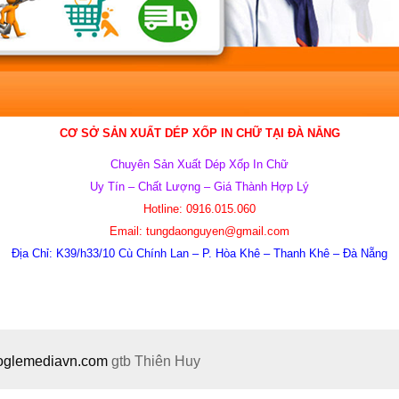
CƠ SỞ SẢN XUẤT DÉP XỐP IN CHỮ TẠI ĐÀ NẴNG
Chuyên Sản Xuất Dép Xốp In Chữ
Uy Tín – Chất Lượng –
Giá
Thành Hợp Lý
Hotline:
0916.015.060
Email:
tungdaonguyen@gmail.com
Địa Chỉ:
K39/h33/10 Cù Chính Lan – P. Hòa Khê – Thanh Khê – Đà Nẵng
ooglemediavn.com
gtb
Thiên Huy