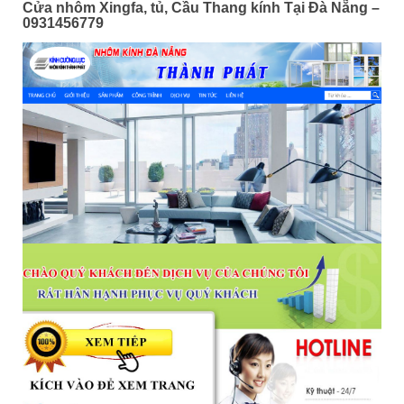
Cửa nhôm Xingfa, tủ, Cầu Thang kính Tại Đà Nẵng –
0931456779