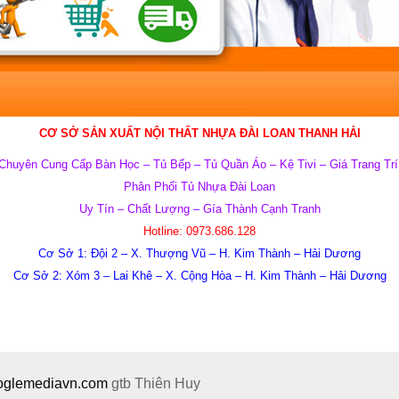
CƠ SỞ SẢN XUẤT NỘI THẤT NHỰA ĐÀI LOAN
THANH HẢI
Chuyên Cung Cấp Bàn Học – Tủ Bếp – Tủ Quần Áo – Kệ Tivi – Giá Trang Trí
Phân Phối Tủ Nhựa Đài Loan
Uy Tín – Chất Lượng – Gía Thành Cạnh Tranh
Hotline: 0973.686.128
Cơ Sở 1: Đội 2 – X. Thượng Vũ – H. Kim Thành – Hải Dương
Cơ Sở 2: Xóm 3 – Lai Khê – X. Cộng Hòa – H. Kim Thành – Hải Dương
ooglemediavn.com
gtb
Thiên Huy