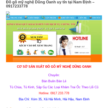
Đồ gỗ mỹ nghệ Dũng Oanh uy tín tại Nam Định –
0917233778
CƠ SỞ SẢN XUẤT ĐỒ GỖ MỸ NGHỆ
DŨNG OANH
Chuyên:
Bán Buôn Bán Lẻ
Tủ Chùa, Tủ Kinh, Sập Gụ Các Loại Khảm Trai Ốc Theo Lối Cũ
Hotline:
0
917.233.778
Địa Chỉ: X
óm 35, Xã Hải Minh, Hải Hậu, Nam Định