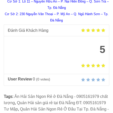
Cơ Sở 1:
Lô 11 –
Nguyễn Hữu An
– P. Nại Hiên Đông – Q. Sơn Trà –
Tp. Đà Nẵng
Cơ Sở 2: 230 Nguyễn Văn Thoại – P. Mỹ An – Q. Ngũ Hành Sơn – Tp.
Đà Nẵng
Đánh Giá Khách Hàng
5
User Review
0
(
0
votes)
Tags:
Ăn Hải Sản Ngon Rẻ ở Đà Nẵng - 0905161979 chất
lượng
,
Quán Hải sản giá rẻ tại Đà Nẵng ĐT: 0905161979
Tư Mập
,
Quản Hải Sản Ngon Rẻ Ở Đâu Tại Tp. Đà Nẵng -