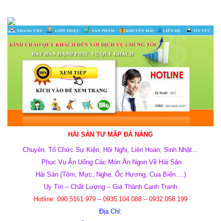
HẢI SẢN TƯ MẬP ĐÀ NẴNG
Chuyên: Tổ Chức Sự Kiện, Hội Nghị,
Liên Hoan, Sinh Nhật…
Phục Vụ Ăn Uống Các Món Ăn Ngon V
ề Hải Sản
Hải Sản (Tôm, Mực, Nghẹ, Ốc Hương, Cua Biển….)
Uy Tín – Chất Lượng – Giá Thành Cạnh Tranh
Hotline:
‭090.5161.979‬ – ‭0935.104.088 – 0932.058.199
Địa Chỉ: