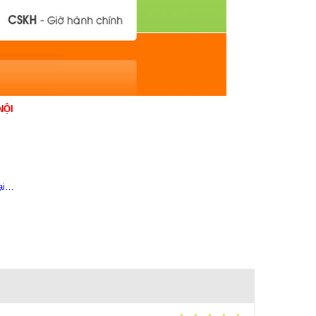
NỘI
oại…