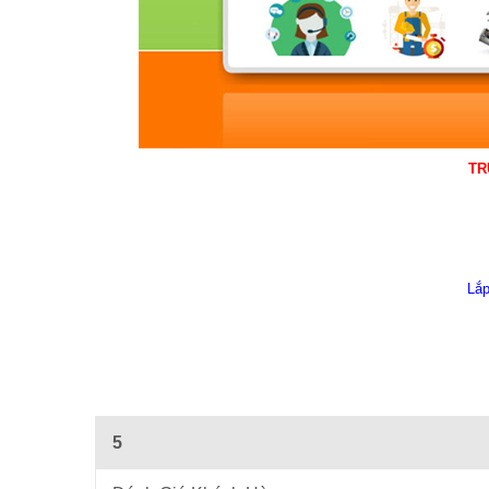
TR
Lắp
5