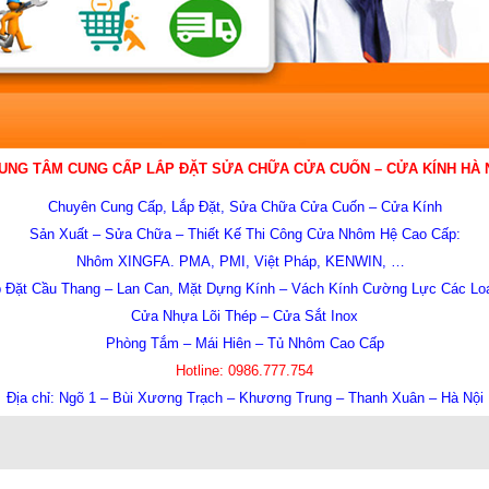
UNG TÂM CUNG CẤP LẮP ĐẶT SỬA CHỮA
CỬA CUỐN – CỬA KÍNH HÀ 
Chuyên Cung Cấp, Lắp Đặt, Sửa Chữa Cửa Cuốn – Cửa Kính
Sản Xuất – Sửa Chữa – Thiết Kế Thi Công Cửa Nhôm Hệ Cao Cấp:
Nhôm XINGFA. PMA, PMI, Việt Pháp, KENWIN, …
 Đặt Cầu Thang – Lan Can, Mặt Dựng Kính – Vách Kính Cường Lực Các L
Cửa Nhựa Lõi Thép – Cửa Sắt Inox
Phòng Tắm – Mái Hiên – Tủ Nhôm Cao Cấp
Hotline:
0986.777.754
Địa chỉ:
Ngõ 1 – Bùi Xương Trạch – Khương Trung – Thanh Xuân – Hà Nội