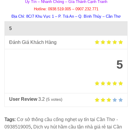
Uy Tín – Nhanh Chóng – Gía Thành Cạnh Tranh
Hotline
:
0938.519.005 – 0907.232.771
Địa Chỉ:
8C/7 Khu Vực 1 – P. Trà An – Q. Bình Thủy – Cần Thơ
5
Đánh Giá Khách Hàng
5
User Review
3.2
(
5
votes)
Tags:
Cơ sở thông cầu cống nghẹt uy tín tại Cần Thơ -
0938519005
,
Dịch vụ hút hầm cầu tận nhà giá rẻ tại Cần