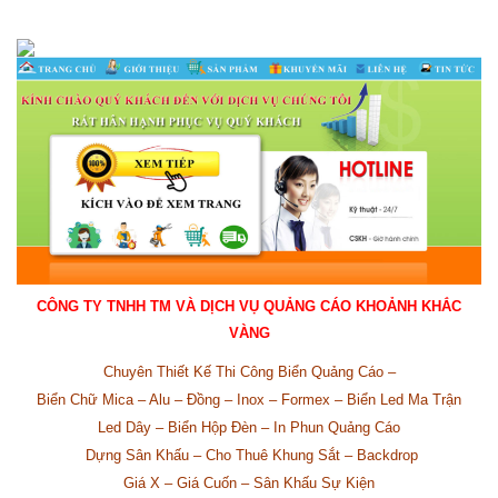
CÔNG TY TNHH TM VÀ DỊCH VỤ QUẢNG CÁO KHOẢNH KHẮC
VÀNG
Chuyên Thiết Kế Thi Công Biển Quảng Cáo –
Biển Chữ Mica – Alu – Đồng – Inox – Formex – Biển Led Ma Trận
Led Dây – Biển Hộp Đèn – In Phun Quảng Cáo
Dựng Sân Khấu – Cho Thuê Khung Sắt – Backdrop
Giá X – Giá Cuốn – Sân Khấu Sự Kiện