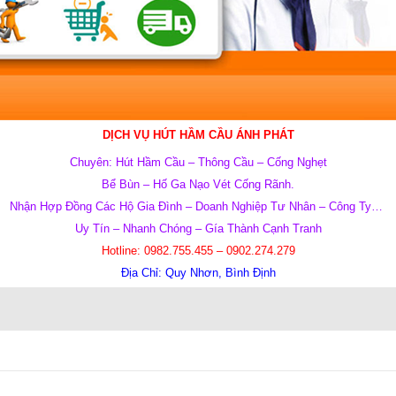
DỊCH VỤ HÚT HẦM CẦU ÁNH PHÁT
Chuyên: Hút Hầm Cầu – Thông Cầu – Cống Nghẹt
Bể Bùn – Hố Ga Nạo Vét Cống Rãnh.
Nhận Hợp Đồng Các Hộ Gia Đình – Doanh Nghiệp Tư Nhân – Công Ty…
Uy T
ín – Nhanh Ch
óng – G
ía Th
ành C
ạnh Tranh
Hotline:
0982.755.455 – 0902.274.279
Địa Chỉ:
Quy Nhơn, Bình Định