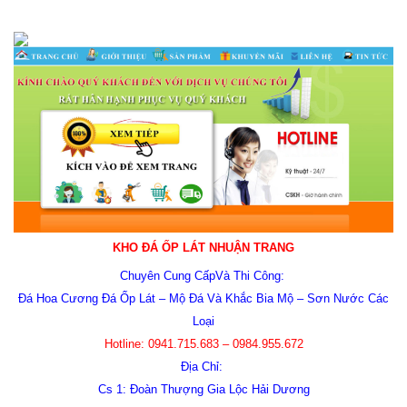
KHO
ĐÁ ỐP LÁT NHUẬN TRANG
Chuyên Cung CấpVà Thi Công:
Đá Hoa Cương Đá Ốp Lát
– Mộ Đá Và Khắc Bia Mộ – Sơn Nước Các
Loại
Hotline:
0941.715.683 – 0984.955.672
Địa Chỉ:
Cs 1: Đoàn Thượng Gia Lộc Hải Dương